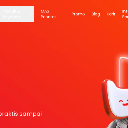
Produk &
MAS
In
Promo
Blog
Karir
Layanan
Prioritas
Ba
raktis sampai