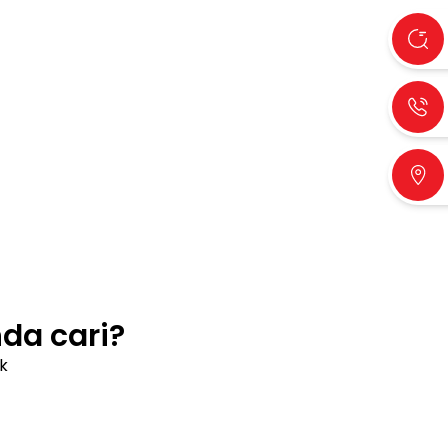
a cari?
k