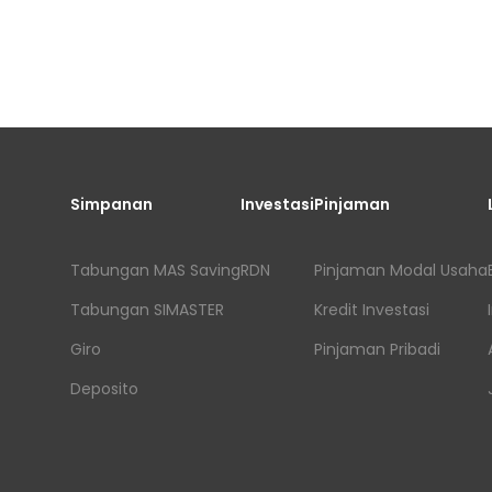
Simpanan
Investasi
Pinjaman
Tabungan MAS Saving
RDN
Pinjaman Modal Usaha
Tabungan SIMASTER
Kredit Investasi
Giro
Pinjaman Pribadi
Deposito