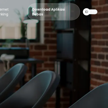
ternet
Download Aplikasi
ID
EN
nking
Bebas