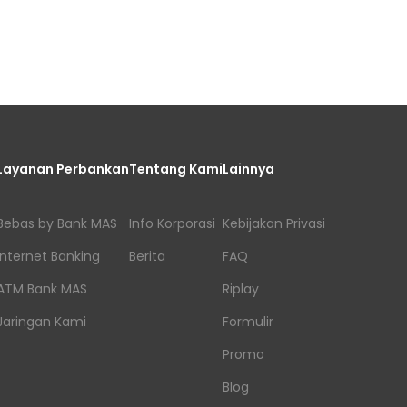
Layanan Perbankan
Tentang Kami
Lainnya
Bebas by Bank MAS
Info Korporasi
Kebijakan Privasi
Internet Banking
Berita
FAQ
ATM Bank MAS
Riplay
Jaringan Kami
Formulir
Promo
Blog