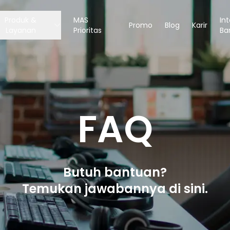
Produk &
MAS
In
Promo
Blog
Karir
Layanan
Prioritas
Ba
FAQ
Butuh bantuan?
Temukan jawabannya di sini.