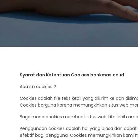
Syarat dan Ketentuan Cookies bankmas.co.id
Apa itu cookies ?
Cookies adalah file teks kecil yang dikirim ke dan dis
Cookies berguna karena memungkinkan situs web men
Bagaimana cookies membuat situs web kita lebih a
Penggunaan cookies adalah hal yang biasa dan dap
efektif bagi pengguna. Cookies memungkinkan kami 