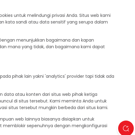
es untuk melindungi privasi Anda. Situs web kami
 kata sandi atau data sensitif yang serupa dalam
. Dengan menunjukkan bagaimana dan kapan
dan mana yang tidak, dan bagaimana kami dapat
a pihak lain yakni 'analytics' provider tapi tidak ada
n data atau konten dari situs web pihak ketiga
ncul di situs tersebut. Kami meminta Anda untuk
si situs tersebut mungkin berbeda dari situs kami.
mpuan web lainnya biasanya disiapkan untuk
apat memblokir sepenuhnya dengan mengkonfigurasi