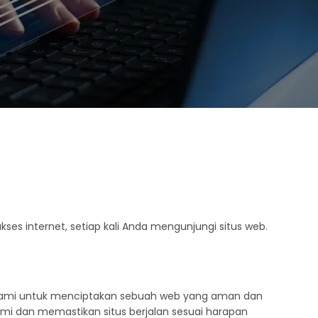
kses internet, setiap kali Anda mengunjungi situs web.
 kami untuk menciptakan sebuah web yang aman dan
i dan memastikan situs berjalan sesuai harapan