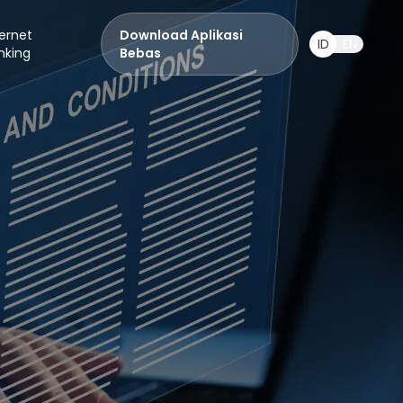
ternet
Download Aplikasi
ID
EN
nking
Bebas