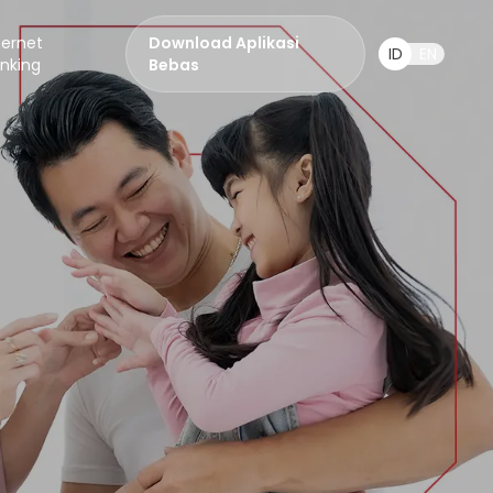
ternet
Download Aplikasi
ID
EN
nking
Bebas