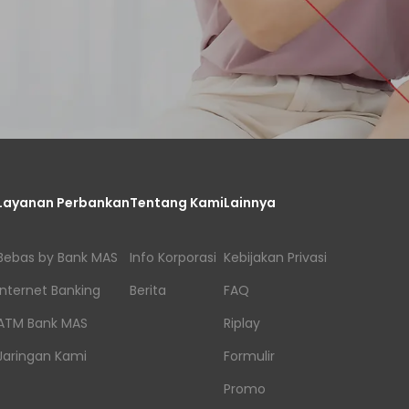
Layanan Perbankan
Tentang Kami
Lainnya
Bebas by Bank MAS
Info Korporasi
Kebijakan Privasi
Internet Banking
Berita
FAQ
ATM Bank MAS
Riplay
Jaringan Kami
Formulir
Promo