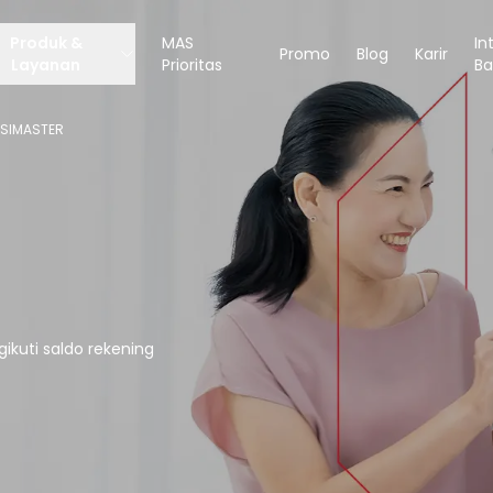
Produk &
MAS
In
Promo
Blog
Karir
Layanan
Prioritas
Ba
SIMASTER
kuti saldo rekening