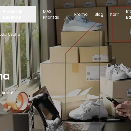
Produk &
MAS
In
Promo
Blog
Karir
Layanan
Prioritas
Ba
odal Usaha
ha
a Anda!