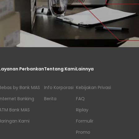
Layanan Perbankan
Tentang Kami
Lainnya
Bebas by Bank MAS
Info Korporasi
Kebijakan Privasi
Internet Banking
Berita
FAQ
ATM Bank MAS
Riplay
Jaringan Kami
Formulir
Promo