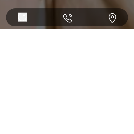
Simpanan
Investasi
Tabungan MAS Saving
RDN
Tabungan SIMASTER
Giro
Deposito