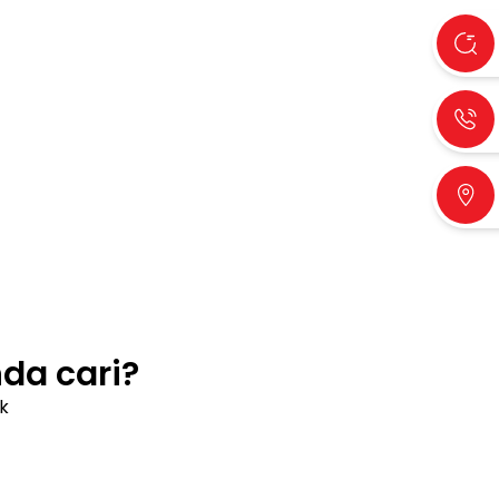
a cari?
k