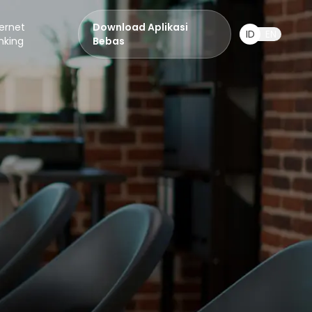
ternet
Download Aplikasi
ID
EN
nking
Bebas