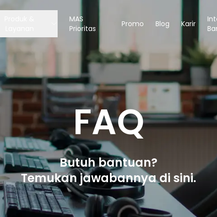
Produk &
MAS
In
Promo
Blog
Karir
Layanan
Prioritas
Ba
FAQ
Butuh bantuan?
Temukan jawabannya di sini.