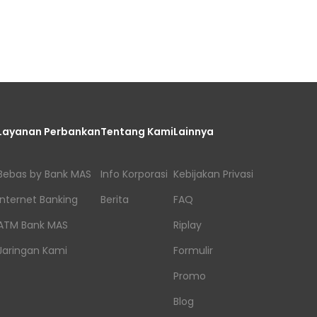
Layanan Perbankan
Tentang Kami
Lainnya
Bebas by Bank MAS
Info Korporasi
Kebijakan Privasi
Internet Banking
Berita
FAQ
ATM Bank MAS
Riplay
Jaringan Kami
Formulir
Promo
Blog