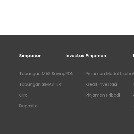
Simpanan
Investasi
Pinjaman
Tabungan MAS Saving
RDN
Pinjaman Modal Usaha
Tabungan SIMASTER
Kredit Investasi
Giro
Pinjaman Pribadi
Deposito