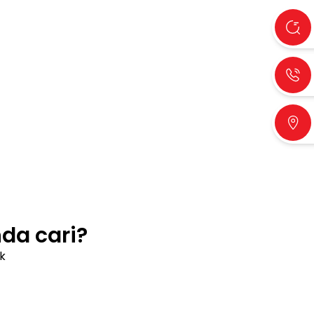
a cari?
k