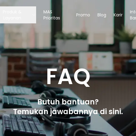
Produk &
MAS
In
Promo
Blog
Karir
Layanan
Prioritas
Ba
FAQ
Butuh bantuan?
Temukan jawabannya di sini.