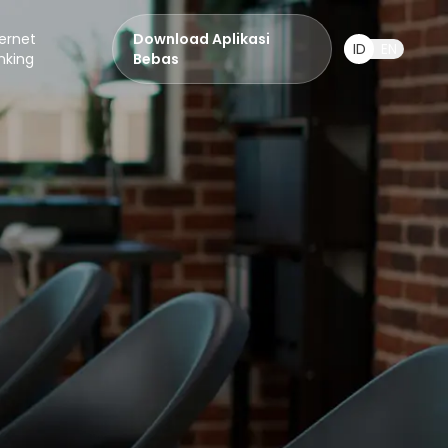
ternet
Download Aplikasi
ID
EN
nking
Bebas