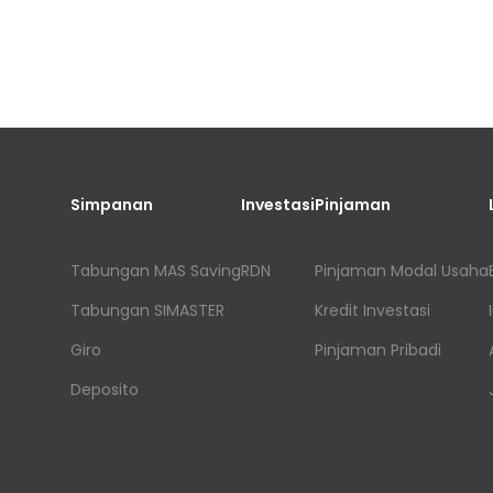
Simpanan
Investasi
Pinjaman
Tabungan MAS Saving
RDN
Pinjaman Modal Usaha
Tabungan SIMASTER
Kredit Investasi
Giro
Pinjaman Pribadi
Deposito