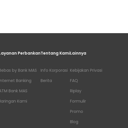
Layanan Perbankan
Tentang Kami
Lainnya
Bebas by Bank MAS
Info Korporasi
Kebijakan Privasi
Internet Banking
Berita
FAQ
ATM Bank MAS
Riplay
Jaringan Kami
Formulir
Promo
Blog