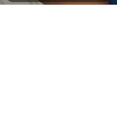
Simpanan
Investasi
Tabungan MAS Saving
RDN
Tabungan SIMASTER
Giro
Deposito
Pinjaman
Layanan Perbankan
Pinjaman Modal Usaha
Bebas by Bank MAS
Kredit Investasi
Internet Banking
Pinjaman Pribadi
ATM Bank MAS
Jaringan Kami